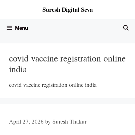
Skip
Suresh Digital Seva
to
content
Menu
covid vaccine registration online
india
covid vaccine registration online india
April 27, 2026
by
Suresh Thakur