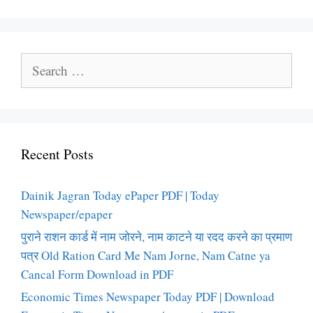
Search
for:
Recent Posts
Dainik Jagran Today ePaper PDF | Today
Newspaper/epaper
पुराने राशन कार्ड में नाम जोरने, नाम काटने या रदद करने का प्रमाण
पत्र Old Ration Card Me Nam Jorne, Nam Catne ya
Cancal Form Download in PDF
Economic Times Newspaper Today PDF | Download