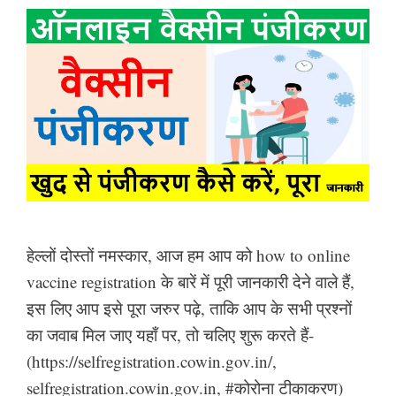
हेल्लों दोस्तों नमस्कार, आज हम आप को how to online
vaccine registration के बारें में पूरी जानकारी देने वाले हैं,
इस लिए आप इसे पूरा जरुर पढ़े, ताकि आप के सभी प्रश्नों
का जवाब मिल जाए यहाँ पर, तो चलिए शुरू करते हैं-
(https://selfregistration.cowin.gov.in/,
selfregistration.cowin.gov.in, #कोरोना टीकाकरण)