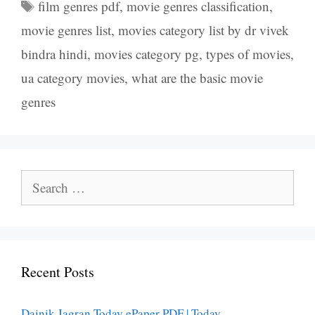
Tags
film genres pdf
,
movie genres classification
,
movie genres list
,
movies category list by dr vivek
bindra hindi
,
movies category pg
,
types of movies
,
ua category movies
,
what are the basic movie
genres
Search
for:
Recent Posts
Dainik Jagran Today ePaper PDF | Today