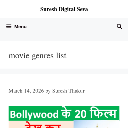
Skip
Suresh Digital Seva
to
content
Menu
movie genres list
March 14, 2026
by
Suresh Thakur