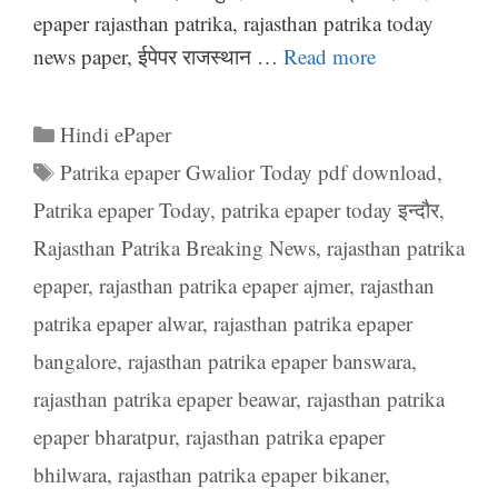
epaper rajasthan patrika, rajasthan patrika today
news paper, ईपेपर राजस्थान …
Read more
Categories
Hindi ePaper
Tags
Patrika epaper Gwalior Today pdf download
,
Patrika epaper Today
,
patrika epaper today इन्दौर
,
Rajasthan Patrika Breaking News
,
rajasthan patrika
epaper
,
rajasthan patrika epaper ajmer
,
rajasthan
patrika epaper alwar
,
rajasthan patrika epaper
bangalore
,
rajasthan patrika epaper banswara
,
rajasthan patrika epaper beawar
,
rajasthan patrika
epaper bharatpur
,
rajasthan patrika epaper
bhilwara
,
rajasthan patrika epaper bikaner
,