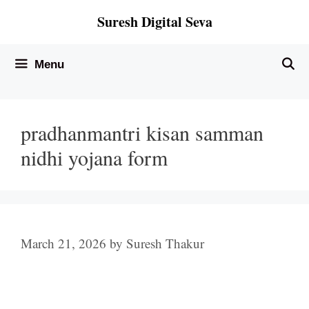
Skip
Suresh Digital Seva
to
content
Menu
pradhanmantri kisan samman
nidhi yojana form
March 21, 2026
by
Suresh Thakur